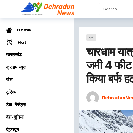
Home
धर्म
Hot
चारधाम यात्
उत्तराखंड
जमी 4 फीट त
क्राइम न्यूज़
किया बर्फ ह
खेल
टूरिज्म
DehradunNe
टेक-गैजेट्स
देश-दुनिया
देहरादून