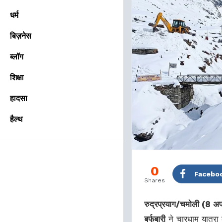
धर्म
बिज़नेस
ब्लॉग
शिक्षा
हादसा
हैल्थ
0
Facebo
Shares
रुद्रप्रयाग/चमोली (8 अ
बर्फबारी
ने चारधाम यात्रा 