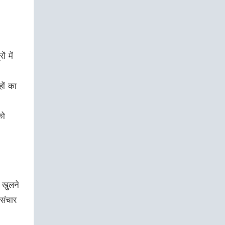
ं में
हों का
को
खुलने
 संचार