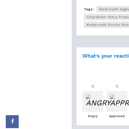
Tags:
Badrinath Hig
Chardham Yatra Prep
Kedarnath Route Sn
What's your react
0
0
Angry
Approved