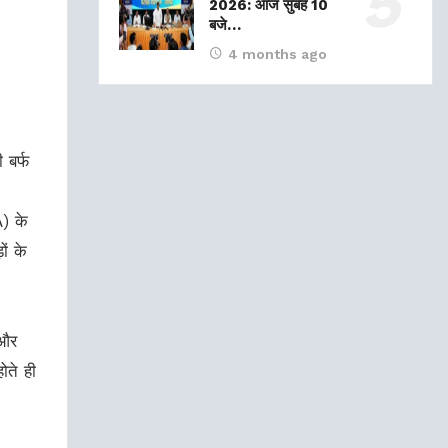
2026: आज सुबह 10
बजे…
4 months ago
बर्फ
) के
ों के
 और
ोते ही