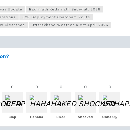
hway Update
Badrinath Kedarnath Snowfall 2026
arations
JCB Deployment Chardham Route
ow Clearance
Uttarakhand Weather Alert April 2026
ion?
0
0
0
0
0
Clap
Hahaha
Liked
Shocked
Unhappy