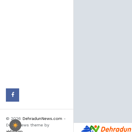
© 2026
DehradunNews.com
-
Doon News theme by
akbilisim
.