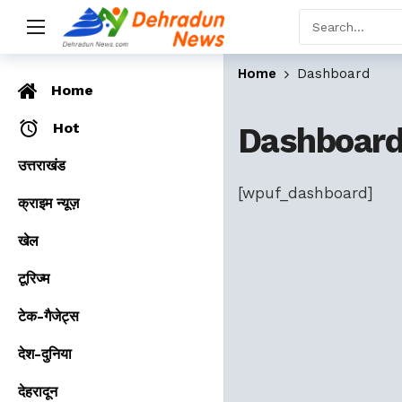
Home
Dashboard
Home
Hot
Dashboar
उत्तराखंड
[wpuf_dashboard]
क्राइम न्यूज़
खेल
टूरिज्म
टेक-गैजेट्स
देश-दुनिया
देहरादून