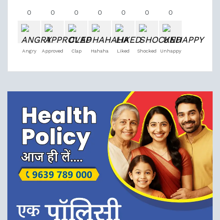
0
0
0
0
0
0
0
Angry
Approved
Clap
Hahaha
Liked
Shocked
Unhappy