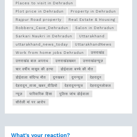
Places to visit in Dehradun
Plot price in Dehradun
Property in Dehradun
Rajpur Road property
Real Estate & Housing
Robbers_Cave_Dehradun
Salon in Dehradun
Sarkari Naukri in Dehradun
Uttarakhand
uttarakhand_news_today
UttarakhandNews
Work from home jobs Dehradun
उत्तराखंड
उत्तराखंड बाल अपराध
उत्तराखंडखबर
उत्तराखंडन्यूज़
चार वर्षीय मासूम की हत्या
डोईवाला बच्चे की मौत
डोईवाला संदिग्ध मौत
दूनखबर
दूनन्यूज़
देहरादून
देहरादून_ताजा_खबर_वीडियो
देहरादूनन्यूज
देहरादूनलोकल
न्यूज़
पारिवारिक हिंसा
पुलिस जांच डोईवाला
सौतेली मां पर आरोप
What's your reaction?