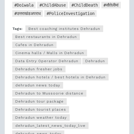
#Doiwala
#ChildAbuse
#ChildDeath
#सौतेलीमां
#उत्तराखंडअपराध
#PoliceInvestigation
Tags:
Best coaching institutes Dehradun
Best restaurants in Dehradun
Cafes in Dehradun
Cinema halls / Malls in Dehradun
Data Entry Operator Dehradun
Dehradun
Dehradun fresher jobs
Dehradun hotels / best hotels in Dehradun
dehradun news today
Dehradun to Mussoorie distance
Dehradun tour package
Dehradun tourist places
Dehradun weather today
dehradun_latest_news_today_live
dehradun_news_today