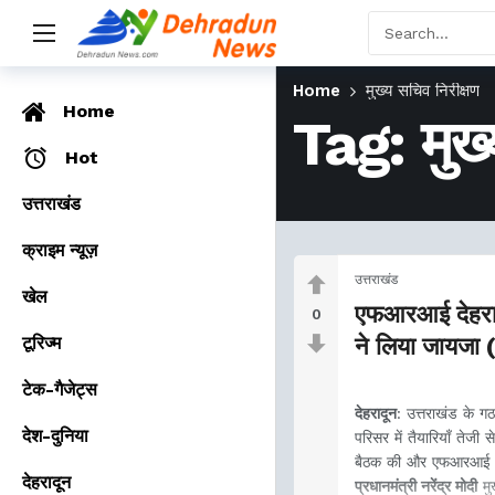
Home
मुख्य सचिव निरीक्षण
Home
Tag:
मुख
Hot
उत्तराखंड
क्राइम न्यूज़
उत्तराखंड
खेल
एफआरआई देहरादून
0
टूरिज्म
ने लिया जायजा
टेक-गैजेट्स
देहरादून
: उत्तराखंड के ग
देश-दुनिया
परिसर में तैयारियाँ तेजी स
बैठक की और एफआरआई स्थ
देहरादून
प्रधानमंत्री नरेंद्र मोदी
मु