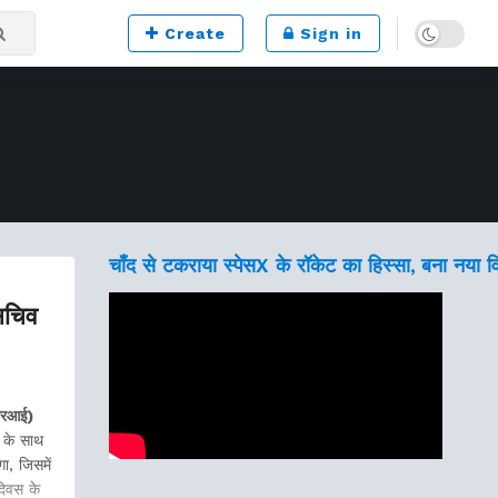
Dark mode
Create
Sign in
चाँद से टकराया स्पेसX के रॉकेट का हिस्सा, बना नया 
 सचिव
फआरआई)
ं के साथ
, जिसमें
दिवस के