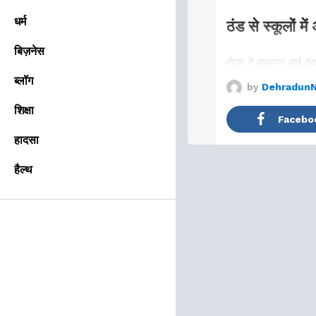
धर्म
ठंड से स्कूलों म
बिज़नेस
मौसम में अचानक आई ठं
ब्लॉग
by
Dehradun
शिक्षा
Facebo
हादसा
हैल्थ