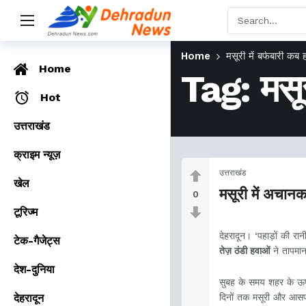
Home
मसूरी में बर्फबारी कब 
Home
Tag:
मसू
Hot
उत्तराखंड
क्राइम न्यूज़
उत्तराखंड
खेल
मसूरी में अचानक
0
टूरिज्म
देहरादून। ‘पहाड़ों की रान
टेक-गैजेट्स
तेज़ ठंडी हवाओं
ने तापमान 
देश-दुनिया
सुबह के समय शहर के ऊपर
देहरादून
दिनों तक मसूरी और आसपास