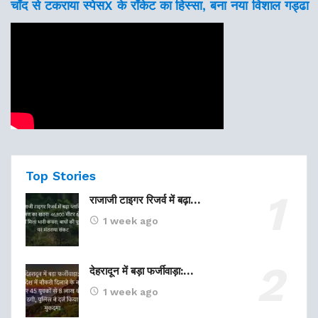
चाँद से टकराया स्पेसX के रॉकेट का हिस्सा, बना नया विशाल गड्ढा
Top Stories
राजाजी टाइगर रिजर्व में बढ़ा…
1 week ago
देहरादून में बड़ा फर्जीवाड़ा:…
1 week ago