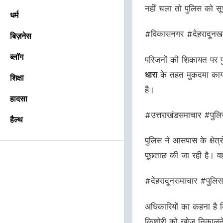
नहीं चला तो पुलिस को स
धर्म
#विकासनगर #देहरादूनखब
बिज़नेस
ब्लॉग
परिजनों की शिकायत पर पु
धारा
के तहत मुकदमा कायम
शिक्षा
है।
हादसा
#उत्तराखंडसमाचार #पु
हैल्थ
पुलिस ने आसपास के क्षेत्र
पूछताछ की जा रही है। वह
#देहरादूनसमाचार #पुलि
अधिकारियों का कहना है
किशोरी को खोज निकालने