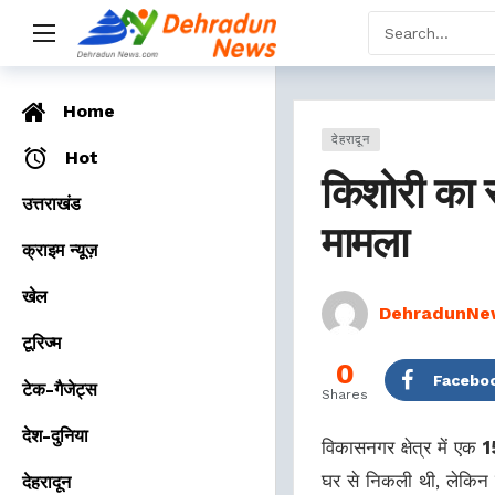
Home
देहरादून
Hot
किशोरी का 
उत्तराखंड
मामला
क्राइम न्यूज़
खेल
DehradunNe
टूरिज्म
0
Facebo
टेक-गैजेट्स
Shares
देश-दुनिया
विकासनगर क्षेत्र में एक
1
घर से निकली थी, लेकिन
देहरादून