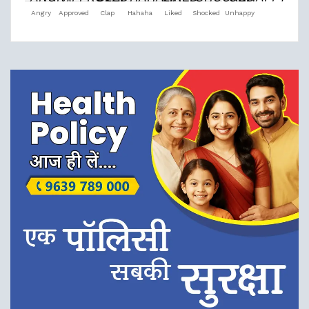
Angry
Approved
Clap
Hahaha
Liked
Shocked
Unhappy