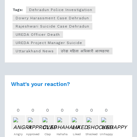
Tags:
Dehradun Police Investigation
Dowry Harassment Case Dehradun
Rajeshwari Suicide Case Dehradun
UREDA Officer Death
UREDA Project Manager Suicide
Uttarakhand News
उरेडा महिला अधिकारी आत्महत्या
What's your reaction?
0
0
0
0
0
0
0
Angry
Approved
Clap
Hahaha
Liked
Shocked
Unhappy