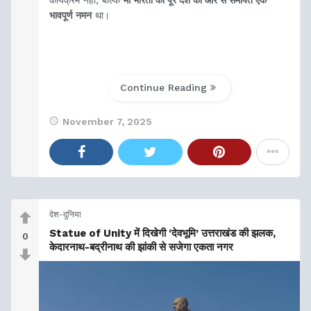
कार्यक्रम नहीं, बल्कि
माँ भारती को पूरे देश की ओर से समर्पित एक
भावपूर्ण नमन
था।
Continue Reading
November 7, 2025
https://youtu.be/HZcdWD3jyw0
राष्ट्रगीत के प्रति श्रद्धा और राष्ट्रभाव
देश-दुनिया
Statue of Unity में दिखेगी ‘देवभूमि’ उत्तराखंड की झलक,
0
केदारनाथ-बद्रीनाथ की झांकी से सजेगा एकता नगर
प्रधानमंत्री मोदी जी ने कहा कि
‘वंदे मातरम्’
केवल एक गीत नहीं,
बल्कि वह
आध्यात्मिक सूत्र
है