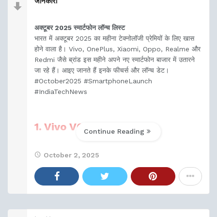
जानकारी
अक्टूबर 2025 स्मार्टफोन लॉन्च लिस्ट
भारत में अक्टूबर 2025 का महीना टेक्नोलॉजी प्रेमियों के लिए खास
होने वाला है। Vivo, OnePlus, Xiaomi, Oppo, Realme और
Redmi जैसे ब्रांड इस महीने अपने नए स्मार्टफोन बाजार में उतारने
जा रहे हैं। आइए जानते हैं इनके फीचर्स और लॉन्च डेट।
#October2025 #SmartphoneLaunch
#IndiaTechNews
1.
Vivo V60e
Continue Reading
लॉन्च तिथि:
7 अक्टूबर 2025
October 2, 2025
यह फोन भारत में सबसे पहले लॉन्च होगा। इसमें 200MP का
शक्तिशाली कैमरा और 6500mAh की दमदार बैटरी दी गई है। यह
मोबाइल फोटोग्राफी के शौकीनों के लिए