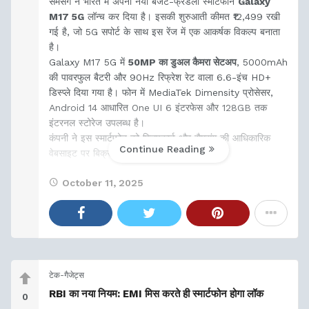
सैमसंग ने भारत में अपना नया बजट-फ्रेंडली स्मार्टफोन
Galaxy
M17 5G
लॉन्च कर दिया है। इसकी शुरुआती कीमत ₹12,499 रखी
गई है, जो 5G सपोर्ट के साथ इस रेंज में एक आकर्षक विकल्प बनाता
है।
Galaxy M17 5G में
50MP का डुअल कैमरा सेटअप
, 5000mAh
की पावरफुल बैटरी और 90Hz रिफ्रेश रेट वाला 6.6-इंच HD+
डिस्प्ले दिया गया है। फोन में MediaTek Dimensity प्रोसेसर,
Android 14 आधारित One UI 6 इंटरफेस और 128GB तक
इंटरनल स्टोरेज उपलब्ध है।
कंपनी ने इस स्मार्टफोन को फ्लिपकार्ट और सैमसंग की आधिकारिक
Continue Reading
वेबसाइट पर बिक्री के लिए
October 11, 2025
टेक-गैजेट्स
RBI का नया नियम: EMI मिस करते ही स्मार्टफोन होगा लॉक
0