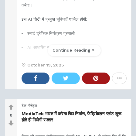
करेगा।
इस AI सिटी में प्रमुख सुविधाएँ शामिल होंगी:
स्मार्ट ट्रैफिक नियंत्रण प्रणाली
AI-आधारित सार्वजनिक सेवाएँ
Continue Reading
उच्च-गति इंटरनेट कनेक्टिविटी
October 19, 2025
डेटा एनालिटिक्स सेंटर और डिजिटल प्लेटफ़ॉर्म
साथ ही, इस पहल से राज्य में
आईटी, डेटा साइंस और टेक्नोलॉजी
सेक्टर में नई नौकरियों
के अवसर भी बढ़ेंगे। इस परियोजना
टेक-गैजेट्स
MediaTek भारत में करेगा चिप निर्माण, फैब्रिकेशन प्लांट शुरू
0
होते ही मिलेगी रफ्तार