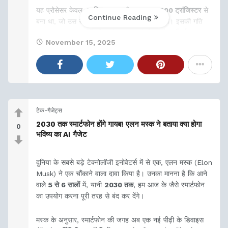
यह प्रोसेसर केवल
4-बिट
का था और लगभग
2,300 ट्रांजिस्टर
से
Continue Reading
बना था, जो उस समय एक बड़ी तकनीकी उपलब्धि थी। इसकी गति
लगभग
740 kHz
थी और इसे मूल रूप से
कैलकुलेटर निर्माता
November 15, 2025
Busicom
के लिए
टेक-गैजेट्स
2030 तक स्मार्टफोन होंगे गायब! एलन मस्क ने बताया क्या होगा
0
भविष्य का AI गैजेट
दुनिया के सबसे बड़े टेक्नोलॉजी इनोवेटर्स में से एक, एलन मस्क (Elon
Musk) ने एक चौंकाने वाला दावा किया है। उनका मानना है कि आने
वाले
5 से 6 सालों
में, यानी
2030 तक
, हम आज के जैसे स्मार्टफोन
का उपयोग करना पूरी तरह से बंद कर देंगे।
मस्क के अनुसार, स्मार्टफोन की जगह अब एक नई पीढ़ी के डिवाइस