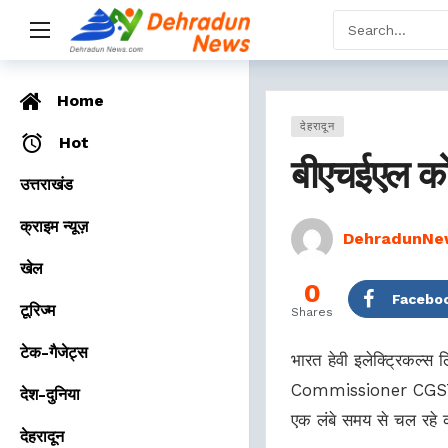
Home
देहरादून
Hot
बीएचईएल को
उत्तराखंड
क्राइम न्यूज़
DehradunNe
खेल
0
Facebo
टूरिज्म
Shares
टेक-गैजेट्स
भारत हेवी इलेक्ट्रिकल्स 
Commissioner CGST (Ap
देश-दुनिया
एक लंबे समय से चल रहे 
देहरादून