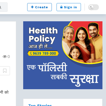
Dark mode
Create
Sign in
0
नी को
Top Stories