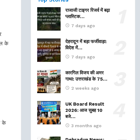
राजाजी टाइगर रिजर्व में बढ़ा
प्लास्टिक…
7 days ago
र
देहरादून में बड़ा फर्जीवाड़ा:
ल के
विदेश में…
7 days ago
कारगिल विजय की अमर
गाथा: उत्तराखंड के 75…
2 weeks ago
UK Board Result
2026: आज सुबह 10
बजे…
 के
3 months ago
Dehradun News: