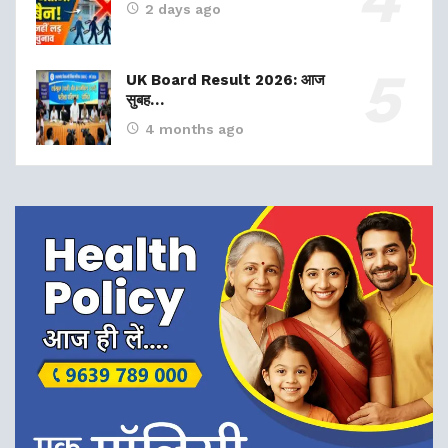
2 days ago
UK Board Result 2026: आज
सुबह…
4 months ago