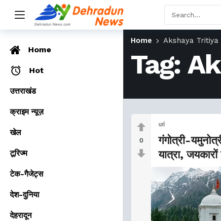
Home
Akshaya Tritiy
Home
Tag:
Ak
Hot
उत्तराखंड
क्राइम न्यूज़
धर्म
खेल
गंगोत्री-यमुनोत
0
टूरिज्म
यात्रा, जयकारों 
टेक-गैजेट्स
देश-दुनिया
देहरादून