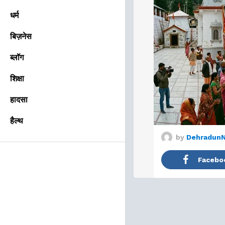
धर्म
बिज़नेस
ब्लॉग
शिक्षा
हादसा
हैल्थ
by
Dehradun
Facebo