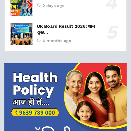
2 days ago
UK Board Result 2026: आज
सुबह…
4 months ago