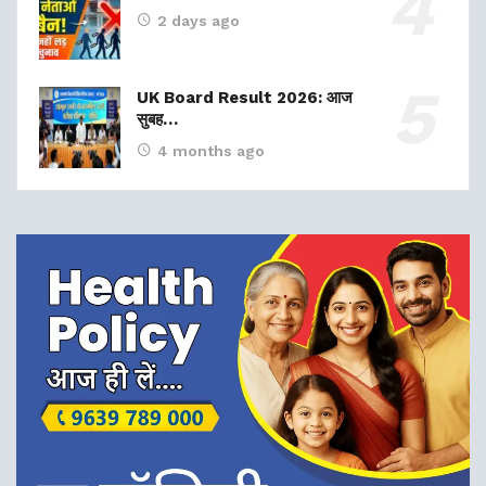
2 days ago
UK Board Result 2026: आज
सुबह…
4 months ago