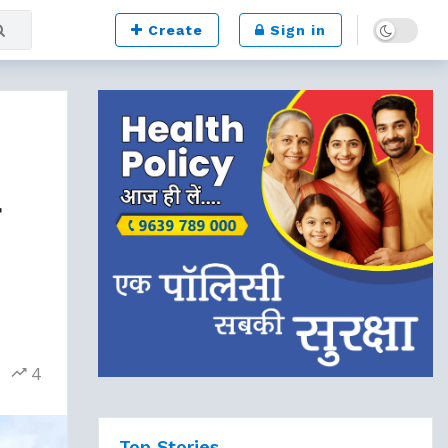
Dark mode
Create
Sign in
4
Top Stories