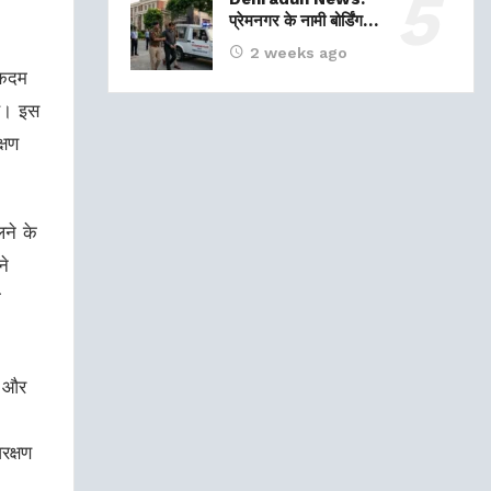
प्रेमनगर के नामी बोर्डिंग…
2 weeks ago
 कदम
है। इस
्षण
ने के
ने
ी
ै और
रक्षण