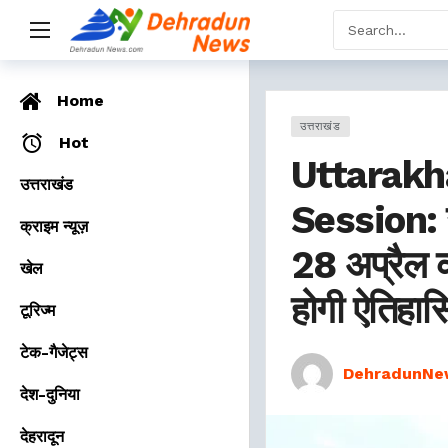
Home
उत्तराखंड
Hot
Uttarakh
उत्तराखंड
Session: उ
क्राइम न्यूज़
28 अप्रैल क
खेल
होगी ऐतिहास
टूरिज्म
टेक-गैजेट्स
DehradunNe
देश-दुनिया
देहरादून