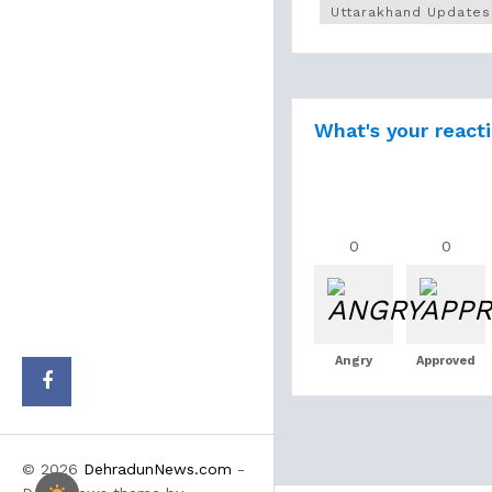
Uttarakhand Updates
What's your react
0
0
Angry
Approved
© 2026
DehradunNews.com
-