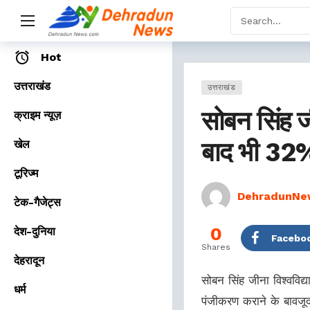
Home
Hot
उत्तराखंड
उत्तराखंड
सोबन सिंह जी
क्राइम न्यूज़
बाद भी 32% व
खेल
टूरिज्म
DehradunNe
टेक-गैजेट्स
0
देश-दुनिया
Facebo
Shares
देहरादून
सोबन सिंह जीना विश्वविद्
धर्म
पंजीकरण कराने के बावजूद 