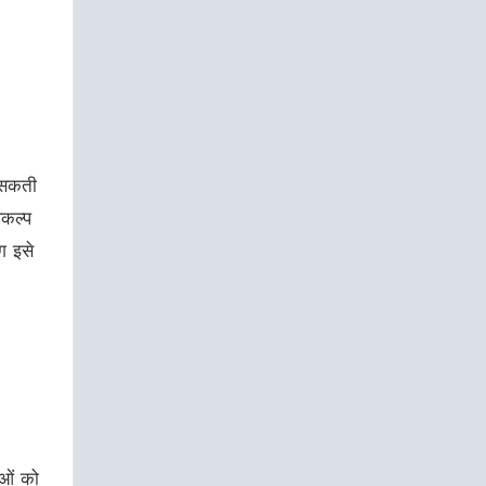
 सकती
िकल्प
ग इसे
धाओं को