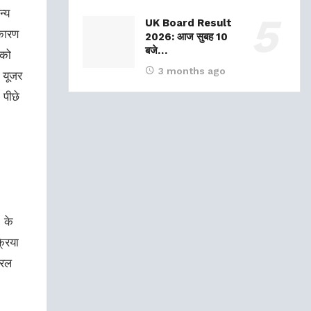
न्य
UK Board Result
 कारण
2026: आज सुबह 10
बजे…
 को
3 months ago
 यूजर
 पीछे
 के
्रिया
सरल