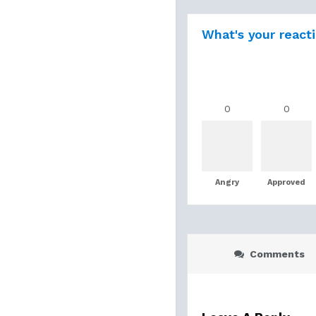
What's your react
0
0
Angry
Approved
Comments