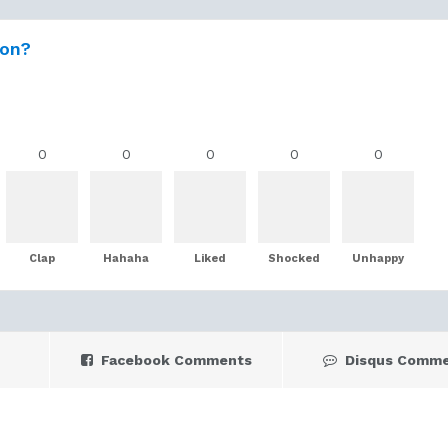
ion?
0
0
0
0
0
Clap
Hahaha
Liked
Shocked
Unhappy
Facebook Comments
Disqus Comm