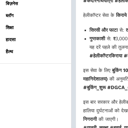
#केदारनाथयात्रा #हेलीक
बिज़नेस
हेलीकॉप्टर सेवा के
किराये
ब्लॉग
शिक्षा
सिरसी और फाटा
से: ₹
गुप्तकाशी
से: ₹13,000–
हादसा
यह दरें पहले की तुलना
हैल्थ
#हेलीकॉप्टरकिराया 
इस सेवा के लिए
बुकिंग 10
महानिदेशालय)
की अनुमति
#बुकिंग_शुरू #DGCA_अ
इस बार सरकार और हेलीकॉप्
हालिया दुर्घटनाओं को देख
निगरानी
की जाएगी।
#यात्री_सुरक्षा #हवा