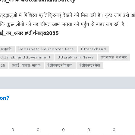
श्रद्धालुओं में मिश्रित प्रतिक्रियाएं देखने को मिल रही हैं। कुछ लोग इसे
ं, जबकि कुछ लोगों को यह कीमत आम जनता की पहुँच से बाहर लग रही है।
ंगाई_का_असर #तीर्थयात्रा2025
अनुमति
Kedarnath Helicopter Fare
Uttarakhand
UttarakhandGovernment
UttarakhandNews
उत्तराखंड_समाचार
025
हवाई_यात्रा_मानक
हेलीकॉप्टरकिराया
हेलीकॉप्टरसेवा
ion?
0
0
0
0
0