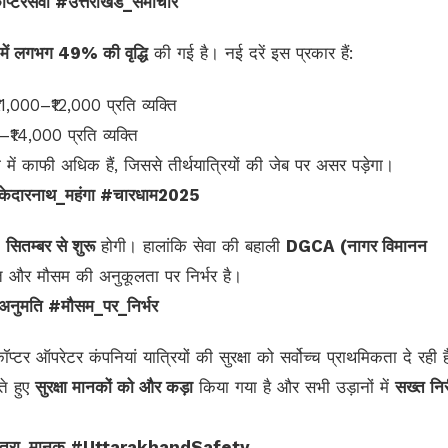
ॉप्टरसेवा #उत्तराखंड_समाचार
 में लगभग 49% की वृद्धि
की गई है। नई दरें इस प्रकार हैं:
11,000–₹12,000 प्रति व्यक्ति
₹14,000 प्रति व्यक्ति
 में काफी अधिक हैं, जिससे तीर्थयात्रियों की जेब पर असर पड़ेगा।
#केदारनाथ_महंगा #चारधाम2025
 सितम्बर से शुरू
होगी। हालांकि सेवा की बहाली
DGCA (नागर विमानन
 और मौसम की अनुकूलता पर निर्भर है।
नुमति #मौसम_पर_निर्भर
टर ऑपरेटर कंपनियां यात्रियों की सुरक्षा को सर्वोच्च प्राथमिकता दे रही ह
ते हुए
सुरक्षा मानकों को और कड़ा
किया गया है और सभी उड़ानों में
सख्त निर
ई_यात्रा_मानक #UttarakhandSafety