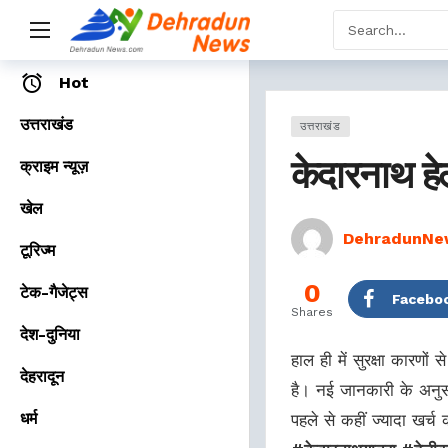
Home
Hot
उत्तराखंड
उत्तराखंड
केदारनाथ हेल
क्राइम न्यूज़
खेल
DehradunNe
टूरिज्म
0
टेक-गैजेट्स
Facebo
Shares
देश-दुनिया
हाल ही में सुरक्षा कारणों
देहरादून
है। नई जानकारी के अनुस
धर्म
पहले से कहीं ज्यादा खर्च