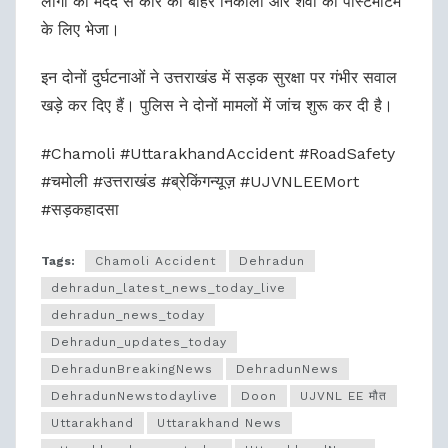
लोगों की मदद से कार को बाहर निकाला और शवों को पोस्टमॉर्टम
के लिए भेजा।
इन दोनों दुर्घटनाओं ने उत्तराखंड में सड़क सुरक्षा पर गंभीर सवाल
खड़े कर दिए हैं। पुलिस ने दोनों मामलों में जांच शुरू कर दी है।
#Chamoli #UttarakhandAccident #RoadSafety
#चमोली #उत्तराखंड #ब्रेकिंगन्यूज़ #UJVNLEEMort
#सड़कहादसा
Tags:
Chamoli Accident
Dehradun
dehradun_latest_news_today_live
dehradun_news_today
Dehradun_updates_today
DehradunBreakingNews
DehradunNews
DehradunNewstodaylive
Doon
UJVNL EE मौत
Uttarakhand
Uttarakhand News