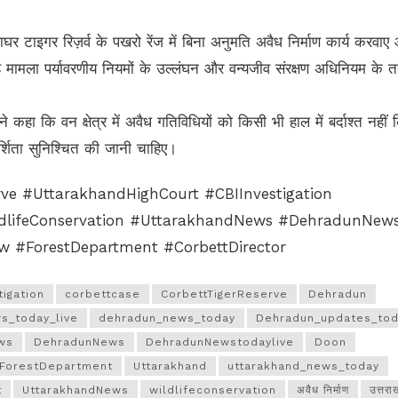
घर टाइगर रिज़र्व के पखरो रेंज में बिना अनुमति अवैध निर्माण कार्य करवाए
 मामला पर्यावरणीय नियमों के उल्लंघन और वन्यजीव संरक्षण अधिनियम के 
 कहा कि वन क्षेत्र में अवैध गतिविधियों को किसी भी हाल में बर्दाश्त नहीं 
्शिता सुनिश्चित की जानी चाहिए।
rve #UttarakhandHighCourt #CBIInvestigation
ldlifeConservation #UttarakhandNews #DehradunNew
 #ForestDepartment #CorbettDirector
tigation
corbettcase
CorbettTigerReserve
Dehradun
s_today_live
dehradun_news_today
Dehradun_updates_tod
ws
DehradunNews
DehradunNewstodaylive
Doon
ForestDepartment
Uttarakhand
uttarakhand_news_today
t
UttarakhandNews
wildlifeconservation
अवैध निर्माण
उत्तरा