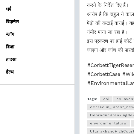
करने के निर्देश दिए हैं।
धर्म
आरोप है कि राहुल ने काला
बिज़नेस
पेड़ों की कटाई कराई। यह
गंभीर माना जा रहा है।
ब्लॉग
इस प्रकरण पर हाई कोर्ट ने
शिक्षा
जाएगा और जांच की पारदर
हादसा
#CorbettTigerRese
हैल्थ
#CorbettCase #Wi
#EnvironmentalLaw
Tags:
cbi
cbiinves
dehradun_latest_new
DehradunBreakingNe
environmentallaw
UttarakhandHighCour