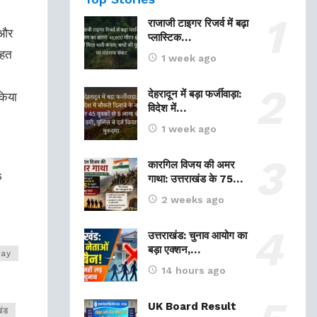
राजाजी टाइगर रिजर्व में बढ़ा
 और
प्लास्टिक…
तहत
1 week ago
देहरादून में बड़ा फर्जीवाड़ा:
किया
विदेश में…
1 week ago
कारगिल विजय की अमर
s
गाथा: उत्तराखंड के 75…
2 weeks ago
उत्तराखंड: चुनाव आयोग का
बड़ा एक्शन,…
ay
14 hours ago
UK Board Result
खंड