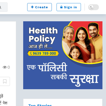
Dark mode
Create
Sign in
0
ड़े
ट पेश
Top Stories