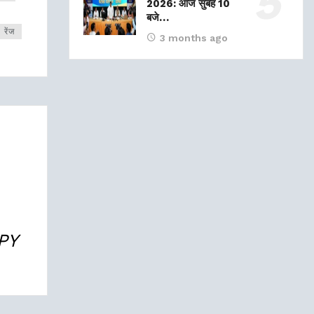
2026: आज सुबह 10
बजे…
 रेंज
3 months ago