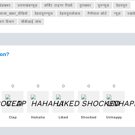
ाखंडखबर
उत्तराखंडन्यूज़
कॉर्बेट टाइगर रिज़र्व
दूनखबर
दूनन्यूज़
देहरादून
न_ताजा_खबर_वीडियो
देहरादूनन्यूज
देहरादूनलोकल
नैनीताल कोर्ट
न्यूज़
पखरो
वन विभाग
सीबीआई जांच
ion?
0
0
0
0
0
Clap
Hahaha
Liked
Shocked
Unhappy