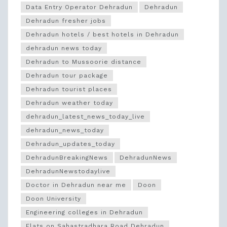
Data Entry Operator Dehradun
Dehradun
Dehradun fresher jobs
Dehradun hotels / best hotels in Dehradun
dehradun news today
Dehradun to Mussoorie distance
Dehradun tour package
Dehradun tourist places
Dehradun weather today
dehradun_latest_news_today_live
dehradun_news_today
Dehradun_updates_today
DehradunBreakingNews
DehradunNews
DehradunNewstodaylive
Doctor in Dehradun near me
Doon
Doon University
Engineering colleges in Dehradun
Flats on Sahastradhara Road Dehradun