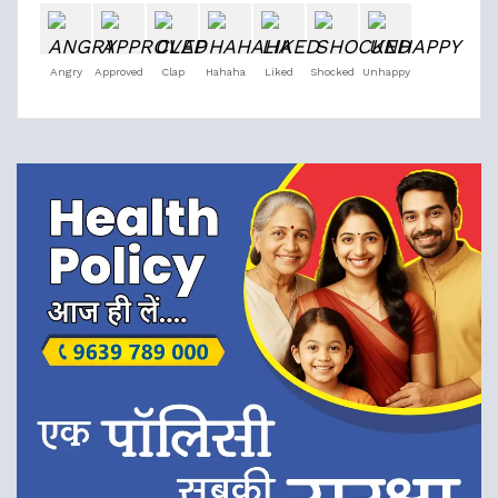
Angry
Approved
Clap
Hahaha
Liked
Shocked
Unhappy