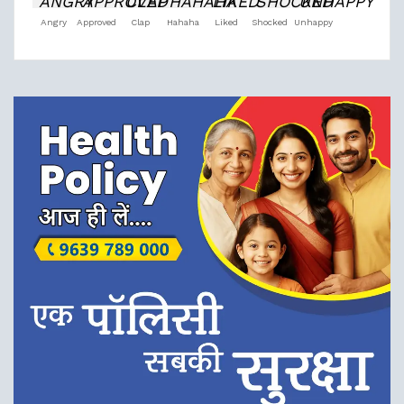
Angry
Approved
Clap
Hahaha
Liked
Shocked
Unhappy