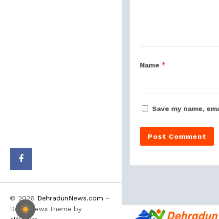
*
Name
Save my name, emai
© 2026
DehradunNews.com
-
Doon News theme by