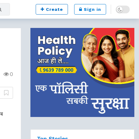
Dark mode
Create
Sign in
0
ाब
Top Stories