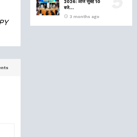
2026: आज सुबह 10
बजे…
3 months ago
ents