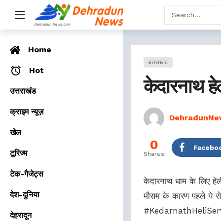
Home
उत्तराखंड
Hot
केदारनाथ हेल
उत्तराखंड
क्राइम न्यूज़
DehradunNe
खेल
0
Facebo
टूरिज्म
Shares
टेक-गैजेट्स
केदारनाथ धाम के लिए हेल
देश-दुनिया
मौसम के कारण पहले ये सेव
#KedarnathHeliSer
देहरादून