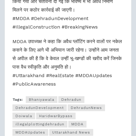
किया गया और चेतावनी दी गई कि भविष्य में भी अवैध निर्माण
मिलने पर कठोर कार्रवाई की जाएगी।
#MDDA #DehradunDevelopment
#IllegalConstruction #BreakingNews
MDDA उपाध्यक्ष ने कहा कि अवैध प्लॉटिंग करने वालों पर नकेल
कसने के लिए आगे भी अभियान जारी रहेगा। उन्होंने आम जनता
से अपील की है कि वे केवल उन्हीं भू-खण्डों की खरीद करें जिनके
पास वैध स्वीकृति और अनुमति हो।
#Uttarakhand #RealEstate #MDDAUpdates
#PublicAwareness
Tags:
Bhaniyawala
Dehradun
DehradunDevelopment
DehradunNews
Doiwala
HaridwarBypass
illegalplottingdehradun
MDDA
MDDAUpdates
Uttarakhand News