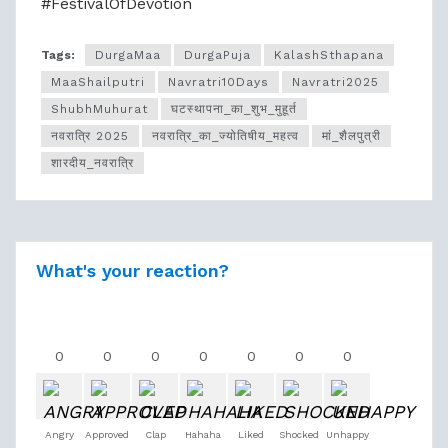
#FestivalOfDevotion
Tags:
DurgaMaa
DurgaPuja
KalashSthapana
MaaShailputri
Navratri10Days
Navratri2025
ShubhMuhurat
घटस्थापना_का_शुभ_मुहूर्त
नवरात्रि 2025
नवरात्रि_का_ज्योतिषीय_महत्व
मां_शैलपुत्री
शारदीय_नवरात्रि
What's your reaction?
0
0
0
0
0
0
0
Angry
Approved
Clap
Hahaha
Liked
Shocked
Unhappy