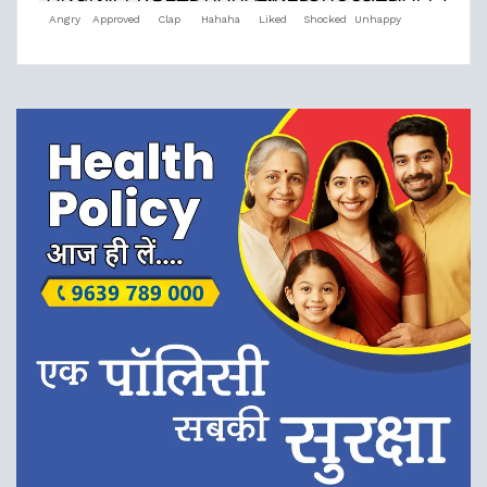
Angry
Approved
Clap
Hahaha
Liked
Shocked
Unhappy