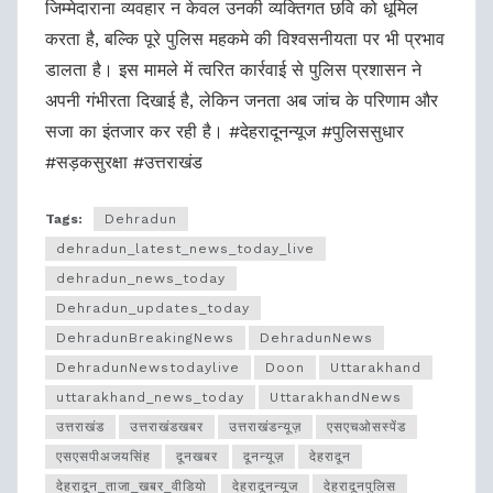
जिम्मेदाराना व्यवहार न केवल उनकी व्यक्तिगत छवि को धूमिल
करता है, बल्कि पूरे पुलिस महकमे की विश्वसनीयता पर भी प्रभाव
डालता है। इस मामले में त्वरित कार्रवाई से पुलिस प्रशासन ने
अपनी गंभीरता दिखाई है, लेकिन जनता अब जांच के परिणाम और
सजा का इंतजार कर रही है। #देहरादूनन्यूज #पुलिससुधार
#सड़कसुरक्षा #उत्तराखंड
Tags:
Dehradun
dehradun_latest_news_today_live
dehradun_news_today
Dehradun_updates_today
DehradunBreakingNews
DehradunNews
DehradunNewstodaylive
Doon
Uttarakhand
uttarakhand_news_today
UttarakhandNews
उत्तराखंड
उत्तराखंडखबर
उत्तराखंडन्यूज़
एसएचओसस्पेंड
एसएसपीअजयसिंह
दूनखबर
दूनन्यूज़
देहरादून
देहरादून_ताजा_खबर_वीडियो
देहरादूनन्यूज
देहरादूनपुलिस