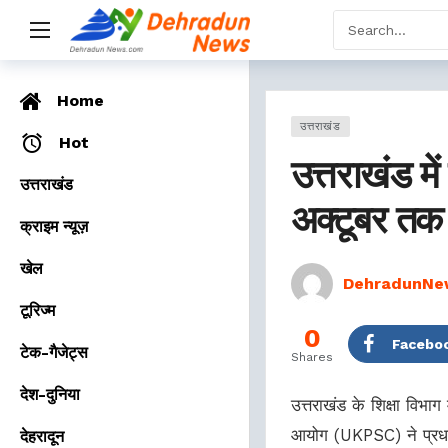
Home
उत्तराखंड
Hot
उत्तराखंड में
उत्तराखंड
अक्टूबर तक 
क्राइम न्यूज़
खेल
DehradunNe
टूरिज्म
0
Facebo
टेक-गैजेट्स
Shares
देश-दुनिया
उत्तराखंड के शिक्षा विभाग
आयोग (UKPSC) ने प्रधाना
देहरादून