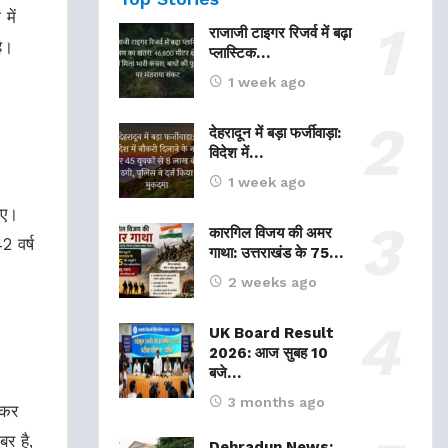
में
राजाजी टाइगर रिजर्व में बढ़ा
है।
प्लास्टिक…
1 week ago
देहरादून में बड़ा फर्जीवाड़ा:
विदेश में…
।
1 week ago
िए।
कारगिल विजय की अमर
2 वर्ष
गाथा: उत्तराखंड के 75…
2 weeks ago
UK Board Result
2026: आज सुबह 10
बजे…
3 months ago
 कर
र है,
Dehradun News: