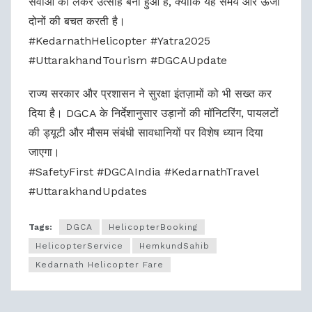
सेवाओं को लेकर उत्साह बना हुआ है, क्योंकि यह समय और ऊर्जा
दोनों की बचत करती है।
#KedarnathHelicopter #Yatra2025
#UttarakhandTourism #DGCAUpdate
राज्य सरकार और प्रशासन ने सुरक्षा इंतज़ामों को भी सख्त कर
दिया है। DGCA के निर्देशानुसार उड़ानों की मॉनिटरिंग, पायलटों
की ड्यूटी और मौसम संबंधी सावधानियों पर विशेष ध्यान दिया
जाएगा।
#SafetyFirst #DGCAIndia #KedarnathTravel
#UttarakhandUpdates
Tags:
DGCA
HelicopterBooking
HelicopterService
HemkundSahib
Kedarnath Helicopter Fare