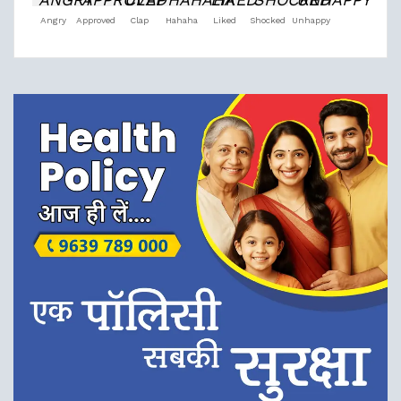
Angry
Approved
Clap
Hahaha
Liked
Shocked
Unhappy