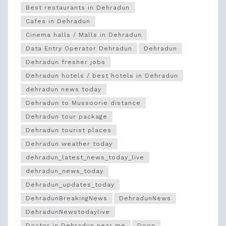
Best restaurants in Dehradun
Cafes in Dehradun
Cinema halls / Malls in Dehradun
Data Entry Operator Dehradun
Dehradun
Dehradun fresher jobs
Dehradun hotels / best hotels in Dehradun
dehradun news today
Dehradun to Mussoorie distance
Dehradun tour package
Dehradun tourist places
Dehradun weather today
dehradun_latest_news_today_live
dehradun_news_today
Dehradun_updates_today
DehradunBreakingNews
DehradunNews
DehradunNewstodaylive
Doctor in Dehradun near me
Doon