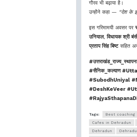
गौरव भी बढ़ाया है।
उन्होंने कहा —
“देश के इ
इस गरिमामयी अवसर पर
उनियाल
,
विधायक श्री बं
प्रताप सिंह बिष्ट
सहित अने
#उत्तराखंड_राज्य_स्थापन
#सैनिक_कल्याण #U
#SubodhUniyal #
#DeshKeVeer #Ut
#RajyaSthapanaD
Tags:
Best coaching 
Cafes in Dehradun
Dehradun
Dehradu