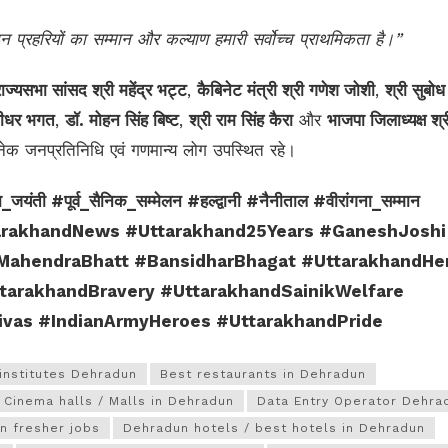
न प्रहरियों का सम्मान और कल्याण हमारी सर्वोच्च प्राथमिकता है।”
राज्यसभा सांसद श्री महेंद्र भट्ट
,
कैबिनेट मंत्री श्री गणेश जोशी
,
श्री सुबोध
सीधर भगत
,
डॉ. मोहन सिंह बिष्ट
,
श्री राम सिंह कैरा
और
भाजपा जिलाध्यक्ष श्र
क जनप्रतिनिधि एवं गणमान्य लोग उपस्थित रहे।
ा_जयंती #पूर्व_सैनिक_सम्मेलन #हल्द्वानी #नैनीताल #वीरांगना_सम्मान
ttarakhandNews #Uttarakhand25Years #GaneshJoshi
MahendraBhatt #BansidharBhagat #UttarakhandHe
tarakhandBravery #UttarakhandSainikWelfare
ivas #IndianArmyHeroes #UttarakhandPride
institutes Dehradun
Best restaurants in Dehradun
Cinema halls / Malls in Dehradun
Data Entry Operator Dehra
n fresher jobs
Dehradun hotels / best hotels in Dehradun