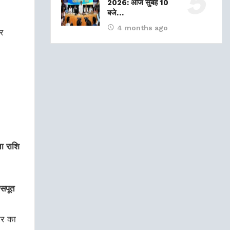
2026: आज सुबह 10
बजे…
4 months ago
र
ा राशि
 सपूत
ट्र का