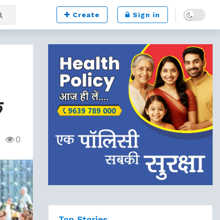
Dark mode
Create
Sign in
क
0
Top Stories