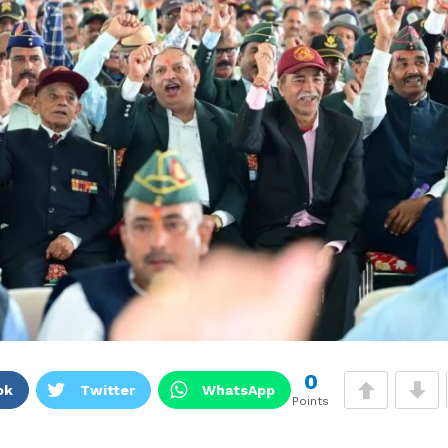
0
ok
Twitter
WhatsApp
Points