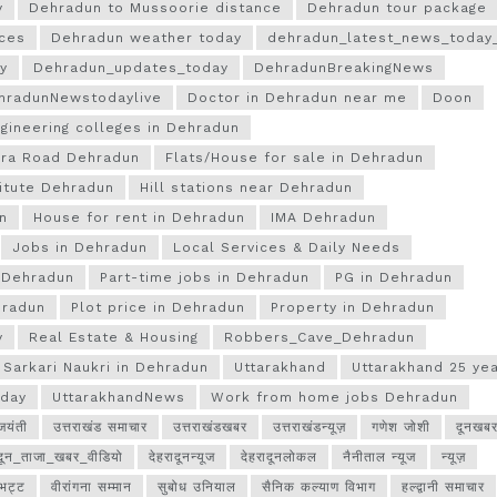
y
Dehradun to Mussoorie distance
Dehradun tour package
aces
Dehradun weather today
dehradun_latest_news_today_
y
Dehradun_updates_today
DehradunBreakingNews
hradunNewstodaylive
Doctor in Dehradun near me
Doon
gineering colleges in Dehradun
ara Road Dehradun
Flats/House for sale in Dehradun
titute Dehradun
Hill stations near Dehradun
n
House for rent in Dehradun
IMA Dehradun
Jobs in Dehradun
Local Services & Daily Needs
n Dehradun
Part-time jobs in Dehradun
PG in Dehradun
hradun
Plot price in Dehradun
Property in Dehradun
y
Real Estate & Housing
Robbers_Cave_Dehradun
Sarkari Naukri in Dehradun
Uttarakhand
Uttarakhand 25 ye
oday
UttarakhandNews
Work from home jobs Dehradun
जयंती
उत्तराखंड समाचार
उत्तराखंडखबर
उत्तराखंडन्यूज़
गणेश जोशी
दूनखब
ादून_ताजा_खबर_वीडियो
देहरादूनन्यूज
देहरादूनलोकल
नैनीताल न्यूज
न्यूज़
 भट्ट
वीरांगना सम्मान
सुबोध उनियाल
सैनिक कल्याण विभाग
हल्द्वानी समाचार