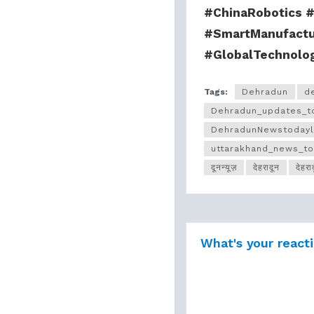
#ChinaRobotics #
#SmartManufactu
#GlobalTechnolog
Tags:
Dehradun
d
Dehradun_updates_t
DehradunNewstodayl
uttarakhand_news_t
दूनन्यूज़
देहरादून
देहर
What's your react