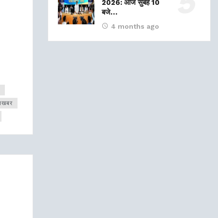
2026: आज सुबह 10
बजे…
4 months ago
ूनखबर