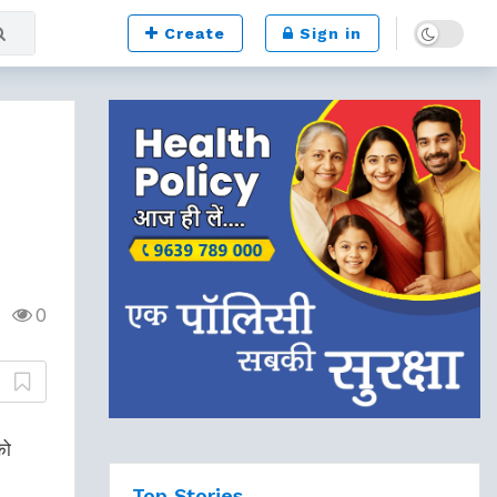
Dark mode
Create
Sign in
0
ो
Top Stories