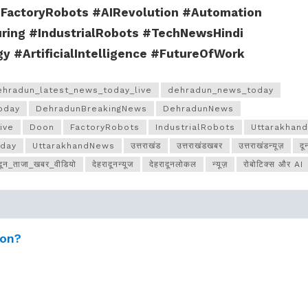
FactoryRobots #AIRevolution #Automation
ring #IndustrialRobots #TechNewsHindi
y #ArtificialIntelligence #FutureOfWork
ehradun_latest_news_today_live
dehradun_news_today
oday
DehradunBreakingNews
DehradunNews
ive
Doon
FactoryRobots
IndustrialRobots
Uttarakhand
oday
UttarakhandNews
उत्तराखंड
उत्तराखंडखबर
उत्तराखंडन्यूज़
द
ादून_ताजा_खबर_वीडियो
देहरादूनन्यूज
देहरादूनलोकल
न्यूज़
रोबोटिक्स और AI
ion?